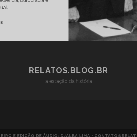
ediência, burocracia e
ual.
O
TE
HOMEM
DO
ÔNIBUS
203:
EICHMANN,
A
RELATOS.BLOG.BR
CAÇADA
E
a estação da história
O
JULGAMENTO
DO
SÉCULO
EIRO E EDIÇÃO DE ÁUDIO: DJALBA LIMA • CONTATO@RELA