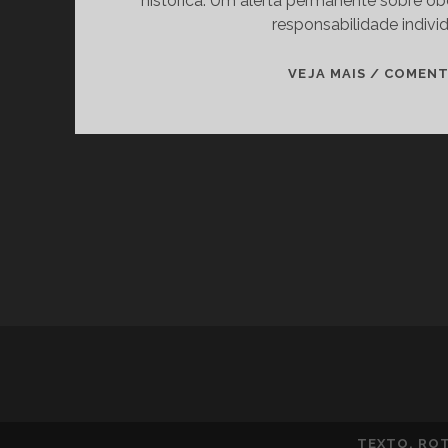
histórica. Um alerta permanente sobre ob
responsabilidade individ
VEJA MAIS / COMEN
TEXTO, ROT