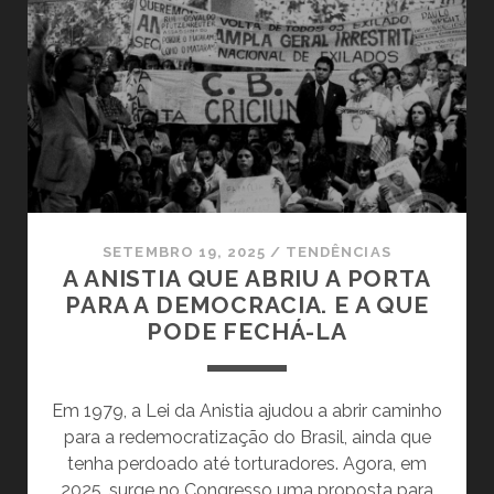
COMO
EXTREMISTAS,
MILÍCIAS
E
BILIONÁRIOS
TOMARAM
CONTA
DA
POLÍTICA
SETEMBRO 19, 2025
/
TENDÊNCIAS
A ANISTIA QUE ABRIU A PORTA
PARA A DEMOCRACIA. E A QUE
PODE FECHÁ-LA
Em 1979, a Lei da Anistia ajudou a abrir caminho
para a redemocratização do Brasil, ainda que
tenha perdoado até torturadores. Agora, em
2025, surge no Congresso uma proposta para