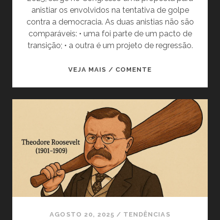
anistiar os envolvidos na tentativa de golpe
contra a democracia. As duas anistias não são
comparáveis: • uma foi parte de um pacto de
transição; • a outra é um projeto de regressão.
A
VEJA MAIS / COMENTE
ANISTIA
QUE
ABRIU
A
PORTA
PARA
A
DEMOCRACIA.
E
A
QUE
PODE
AGOSTO 20, 2025
/
TENDÊNCIAS