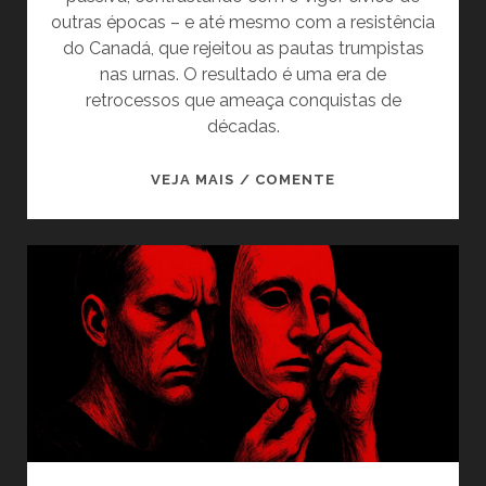
outras épocas – e até mesmo com a resistência
do Canadá, que rejeitou as pautas trumpistas
nas urnas. O resultado é uma era de
retrocessos que ameaça conquistas de
décadas.
A
VEJA MAIS / COMENTE
VOLTA
DO
BIG
STICK:
COMO
CHEGAMOS
À
ERA
DOS
RETROCESSOS