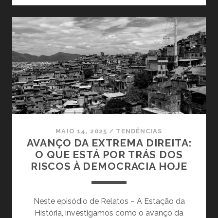
CONTRA
MORAES,
O
GOLPE
JURÍDICO
DOS
ESTADOS
UNIDOS
MAIO 14, 2025
/
TENDÊNCIAS
AVANÇO DA EXTREMA DIREITA:
O QUE ESTÁ POR TRÁS DOS
RISCOS À DEMOCRACIA HOJE
Neste episódio de Relatos – A Estação da
História, investigamos como o avanço da