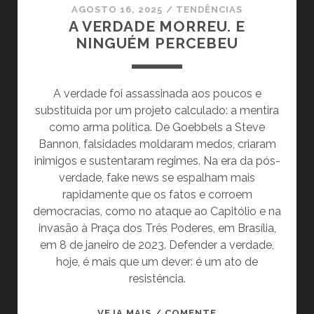
AGOSTO 16, 2025
/
TENDÊNCIAS
A VERDADE MORREU. E
NINGUÉM PERCEBEU
A verdade foi assassinada aos poucos e
substituída por um projeto calculado: a mentira
como arma política. De Goebbels a Steve
Bannon, falsidades moldaram medos, criaram
inimigos e sustentaram regimes. Na era da pós-
verdade, fake news se espalham mais
rapidamente que os fatos e corroem
democracias, como no ataque ao Capitólio e na
invasão à Praça dos Três Poderes, em Brasília,
em 8 de janeiro de 2023. Defender a verdade,
hoje, é mais que um dever: é um ato de
resistência.
A
VEJA MAIS / COMENTE