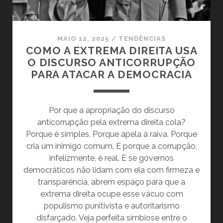
RISCOS
À
DEMOCRACIA
MAIO 12, 2025
/
TENDÊNCIAS
HOJE
COMO A EXTREMA DIREITA USA
O DISCURSO ANTICORRUPÇÃO
PARA ATACAR A DEMOCRACIA
Por que a apropriação do discurso
anticorrupção pela extrema direita cola?
Porque é simples. Porque apela à raiva. Porque
cria um inimigo comum. E porque a corrupção,
infelizmente, é real. E se governos
democráticos não lidam com ela com firmeza e
transparência, abrem espaço para que a
extrema direita ocupe esse vácuo com
populismo punitivista e autoritarismo
disfarçado. Veja perfeita simbiose entre o