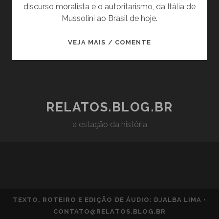
discurso moralista e o autoritarismo, da Itália de
Mussolini ao Brasil de hoje.
COMO
VEJA MAIS / COMENTE
A
EXTREMA
DIREITA
USA
O
RELATOS.BLOG.BR
DISCURSO
a estação da história
ANTICORRUPÇÃO
PARA
ATACAR
A
DEMOCRACIA
TEXTO, ROTEIRO E EDIÇÃO DE ÁUDIO: DJALBA LIMA •
CONTATO@RELATOS.BLOG.BR