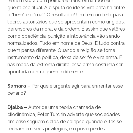
fé se mistura com política e transforma tudo em
guerra espiritual. A disputa de ideias vira batalha entre
o “bem” e o “mal”. O resultado? Um terreno fértil para
líderes autoritários que se apresentam como ungidos,
defensores da moral e da ordem. É assim que valôres
como obediência, punição e intolerância vão sendo
normalizados. Tudo em nome de Deus. E tudo contra
quem pensa diferente. Quando a religião se torna
instrumento da política, deixa de ser fé e vira arma. E
nas mãos da extrema direita, essa arma costuma ser
apontada contra quem é diferente.
Samara –
Por que é urgente agir para enfrentar esse
cenário?
Djalba –
Autor de uma teoria chamada de
cliodinâmica, Peter Turchin adverte que sociedades
em crise seguem ciclos de colapso quando elites se
fecham em seus privilégios, e o povo perde a