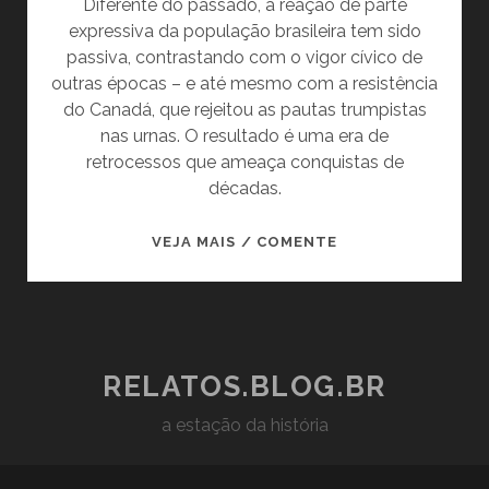
Diferente do passado, a reação de parte
expressiva da população brasileira tem sido
passiva, contrastando com o vigor cívico de
outras épocas – e até mesmo com a resistência
do Canadá, que rejeitou as pautas trumpistas
nas urnas. O resultado é uma era de
retrocessos que ameaça conquistas de
décadas.
A
VEJA MAIS / COMENTE
VOLTA
DO
BIG
STICK:
COMO
RELATOS.BLOG.BR
CHEGAMOS
a estação da história
À
ERA
DOS