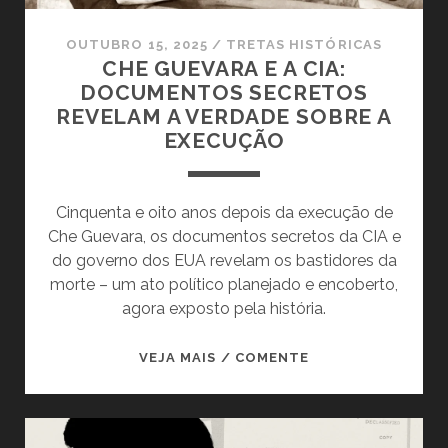
OUTUBRO 15, 2025
/
TRETAS HISTÓRICAS
CHE GUEVARA E A CIA:
DOCUMENTOS SECRETOS
REVELAM A VERDADE SOBRE A
EXECUÇÃO
Cinquenta e oito anos depois da execução de
Che Guevara, os documentos secretos da CIA e
do governo dos EUA revelam os bastidores da
morte – um ato político planejado e encoberto,
agora exposto pela história.
CHE
VEJA MAIS / COMENTE
GUEVARA
E
A