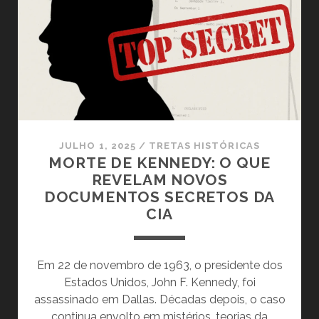
CIA:
DOCUMENTOS
SECRETOS
REVELAM
A
VERDADE
SOBRE
A
EXECUÇÃO
JULHO 1, 2025
/
TRETAS HISTÓRICAS
MORTE DE KENNEDY: O QUE
REVELAM NOVOS
DOCUMENTOS SECRETOS DA
CIA
Em 22 de novembro de 1963, o presidente dos
Estados Unidos, John F. Kennedy, foi
assassinado em Dallas. Décadas depois, o caso
continua envolto em mistérios, teorias da