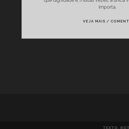
que dignidade é, muitas vezes, a única v
importa.
VEJA MAIS / COMEN
TEXTO, ROT