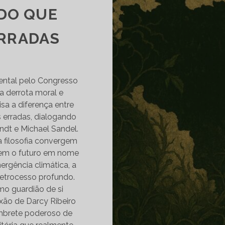
 DO QUE
ERRADAS
iental pelo Congresso
a derrota moral e
lisa a diferença entre
s erradas, dialogando
dt e Michael Sandel.
a filosofia convergem
tem o futuro em nome
ergência climática, a
retrocesso profundo.
mo guardião de si
xão de Darcy Ribeiro
embrete poderoso de