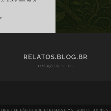
itória que realmente
MELHOR
TE
PERDER
PELAS
COISAS
CERTAS
DO
QUE
RELATOS.BLOG.BR
VENCER
PELAS
a estação da história
ERRADAS
EIRO E EDIÇÃO DE ÁUDIO: DJALBA LIMA • CONTATO@RELA