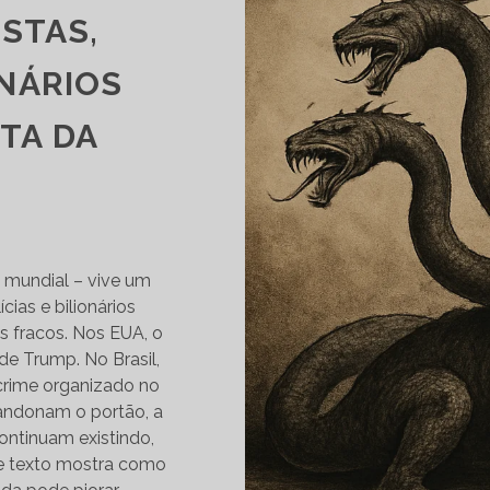
STAS,
ONÁRIOS
TA DA
ca mundial – vive um
cias e bilionários
 fracos. Nos EUA, o
de Trump. No Brasil,
crime organizado no
andonam o portão, a
ontinuam existindo,
e texto mostra como