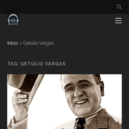
Início
»
Getúlio Vargas
TAG:
GETÚLIO VARGAS