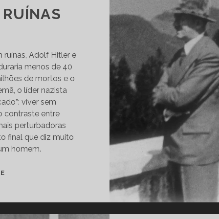
 RUÍNAS
uínas, Adolf Hitler e
duraria menos de 40
ilhões de mortos e o
mã, o líder nazista
ado”: viver sem
o contraste entre
mais perturbadoras
o final que diz muito
e um homem.
EVA
TE
E
ADOLF:
UM
CASAMENTO