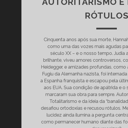
AUTORITARISMO E
RÓTULO
Cinquenta anos após sua morte, Hanna
como uma das vozes mais agudas pa
século XX – e o nosso tempo. Judia a
brilhante, viveu amores controversos,
Heidegger, e amizades profundas, como a
Fugiu da Alemanha nazista, foi internad
a Espanha franquista e escapou pela últi
aos EUA. Sua condição de apátrida e o 
marcaram sua obra para sempre. Autor
Totalitarismo e da ideia da “banalida
desafiou ortodoxias e recusou rótulos. Me
lucidez ainda ilumina a pergunta cent
como permanecer humano diante das fo