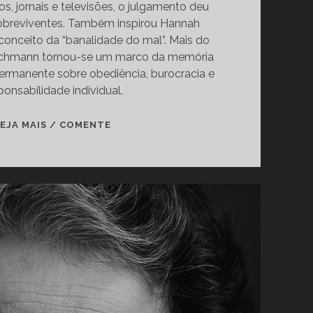
os, jornais e televisões, o julgamento deu
sobreviventes. Também inspirou Hannah
conceito da “banalidade do mal”. Mais do
 Eichmann tornou-se um marco da memória
permanente sobre obediência, burocracia e
ponsabilidade individual.
O
EJA MAIS / COMENTE
HOMEM
DO
ÔNIBUS
203:
EICHMANN,
A
CAÇADA
E
O
JULGAMENTO
DO