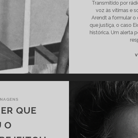
Transmitido por rádi
voz às vítimas e 
Arendt a formular o 
que justiça, o caso
histórica. Um alerta 
res
V
NAGENS
HER QUE
 O