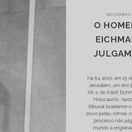
NAS
RUÍNAS
DEZEMBRO 
O HOME
EICHMA
JULGAM
Há 64 anos, em 15 d
Jerusalém, um dos 
XX: o de Adolf Eich
Holocausto. Após
tribunal israelense
povo judeu, crimes c
processo não ju
mundo a engrenag