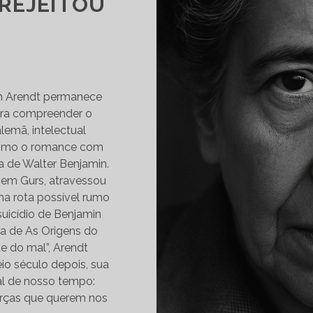
 REJEITOU
S
h Arendt permanece
ra compreender o
lemã, intelectual
 como o romance com
 de Walter Benjamin.
a em Gurs, atravessou
ma rota possível rumo
suicídio de Benjamin
a de As Origens do
de do mal”, Arendt
io século depois, sua
ral de nosso tempo:
rças que querem nos