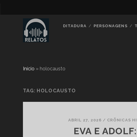
DITADURA
PERSONAGENS
Início
»
holocausto
TAG:
HOLOCAUSTO
ABRIL 27, 2026
/
CRÕNICAS H
EVA E ADOLF