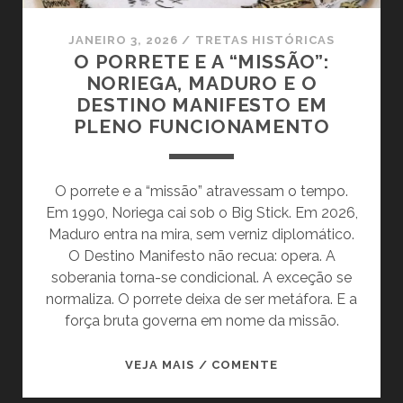
JANEIRO 3, 2026
/
TRETAS HISTÓRICAS
O PORRETE E A “MISSÃO”:
NORIEGA, MADURO E O
DESTINO MANIFESTO EM
PLENO FUNCIONAMENTO
O porrete e a “missão” atravessam o tempo.
Em 1990, Noriega cai sob o Big Stick. Em 2026,
Maduro entra na mira, sem verniz diplomático.
O Destino Manifesto não recua: opera. A
soberania torna-se condicional. A exceção se
normaliza. O porrete deixa de ser metáfora. E a
força bruta governa em nome da missão.
O
VEJA MAIS / COMENTE
PORRETE