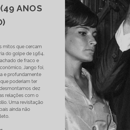
 (49 ANOS
O)
os mitos que cercam
ia do golpe de 1964.
tachado de fraco e
conômico, Jango foi,
sta e profundamente
que poderiam ter
co, desmontamos dez
das relações com o
lio. Uma revisitação
país ainda não
eto.
JOÃO