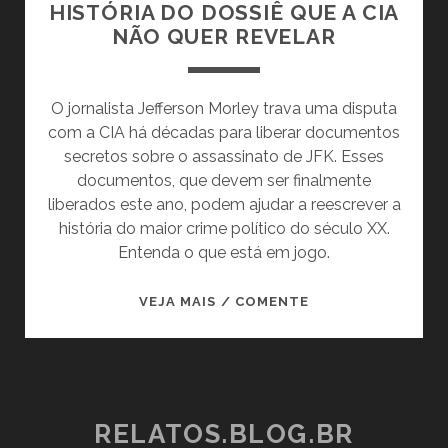
LA
HISTÓRIA DO DOSSIÊ QUE A CIA
NÃO QUER REVELAR
O jornalista Jefferson Morley trava uma disputa
com a CIA há décadas para liberar documentos
secretos sobre o assassinato de JFK. Esses
documentos, que devem ser finalmente
liberados este ano, podem ajudar a reescrever a
história do maior crime político do século XX.
Entenda o que está em jogo.
SILÊNCIO
VEJA MAIS / COMENTE
SUSPEITO:
A
HISTÓRIA
DO
DOSSIÊ
RELATOS.BLOG.BR
QUE