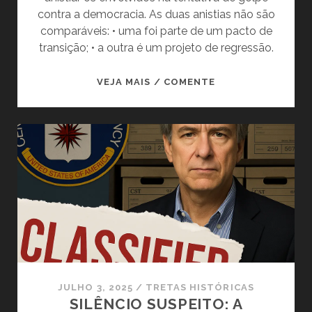
contra a democracia. As duas anistias não são
comparáveis: • uma foi parte de um pacto de
transição; • a outra é um projeto de regressão.
A
VEJA MAIS / COMENTE
ANISTIA
QUE
ABRIU
A
PORTA
PARA
A
DEMOCRACIA.
E
A
QUE
PODE
JULHO 3, 2025
/
TRETAS HISTÓRICAS
FECHÁ-
SILÊNCIO SUSPEITO: A