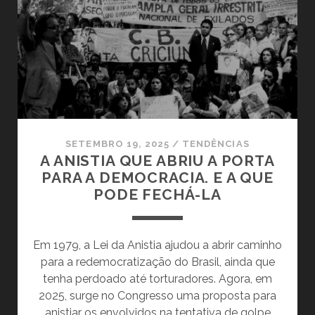
CIA:
DOCUMENTOS
SECRETOS
REVELAM
A
VERDADE
SOBRE
A
EXECUÇÃO
SETEMBRO 19, 2025
/
TENDÊNCIAS
A ANISTIA QUE ABRIU A PORTA
PARA A DEMOCRACIA. E A QUE
PODE FECHÁ-LA
Em 1979, a Lei da Anistia ajudou a abrir caminho
para a redemocratização do Brasil, ainda que
tenha perdoado até torturadores. Agora, em
2025, surge no Congresso uma proposta para
anistiar os envolvidos na tentativa de golpe