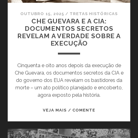
OUTUBRO 15, 2025
/
TRETAS HISTÓRICAS
CHE GUEVARA E A CIA:
DOCUMENTOS SECRETOS
REVELAM A VERDADE SOBRE A
EXECUÇÃO
Cinquenta e oito anos depois da execução de
Che Guevara, os documentos secretos da CIA e
do governo dos EUA revelam os bastidores da
morte – um ato político planejado e encoberto,
agora exposto pela história.
CHE
VEJA MAIS / COMENTE
GUEVARA
E
A