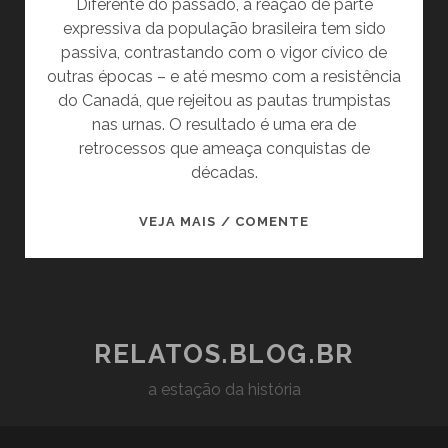
Diferente do passado, a reação de parte
expressiva da população brasileira tem sido
passiva, contrastando com o vigor cívico de
outras épocas – e até mesmo com a resistência
do Canadá, que rejeitou as pautas trumpistas
nas urnas. O resultado é uma era de
retrocessos que ameaça conquistas de
décadas.
A
VEJA MAIS / COMENTE
VOLTA
DO
BIG
STICK:
COMO
RELATOS.BLOG.BR
CHEGAMOS
a estação da história
À
ERA
DOS