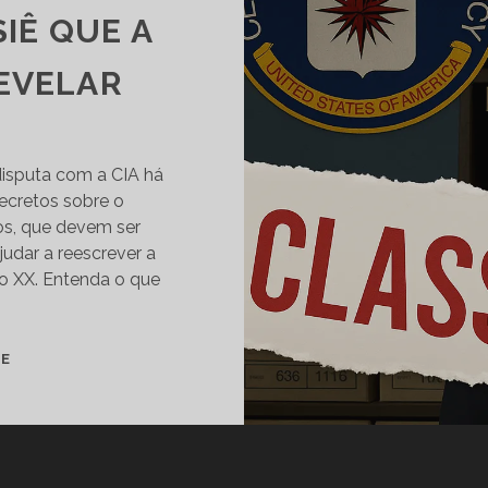
IÊ QUE A
REVELAR
 disputa com a CIA há
ecretos sobre o
os, que devem ser
judar a reescrever a
lo XX. Entenda o que
SILÊNCIO
TE
SUSPEITO:
A
HISTÓRIA
DO
DOSSIÊ