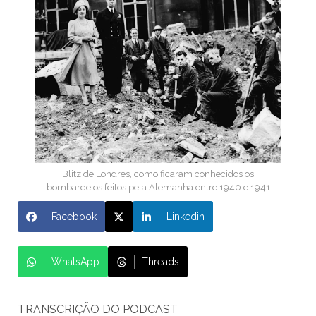
Blitz de Londres, como ficaram conhecidos os
bombardeios feitos pela Alemanha entre 1940 e 1941
Facebook
Linkedin
WhatsApp
Threads
TRANSCRIÇÃO DO PODCAST