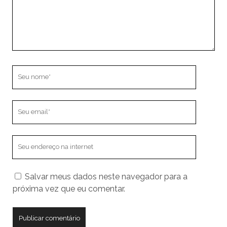
Seu
nome
Seu
email
O
endereço
do
Salvar meus dados neste navegador para a
seu
próxima vez que eu comentar.
site