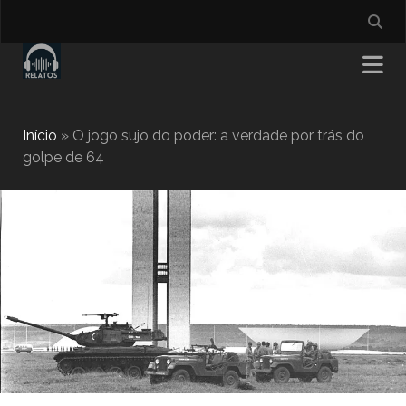
Início
»
O jogo sujo do poder: a verdade por trás do
golpe de 64