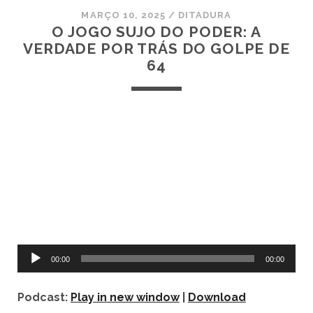
MARÇO 10, 2025
/
DITADURA
O JOGO SUJO DO PODER: A
VERDADE POR TRÁS DO GOLPE DE
64
Tocador
00:00
00:00
de
áudio
Podcast:
Play in new window
|
Download