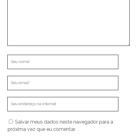
Seu
nome
Seu
email
O
endereço
do
Salvar meus dados neste navegador para a
seu
próxima vez que eu comentar.
site