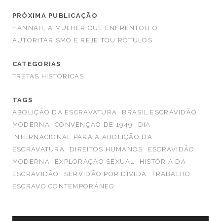
PRÓXIMA PUBLICAÇÃO
HANNAH, A MULHER QUE ENFRENTOU O
AUTORITARISMO E REJEITOU RÓTULOS
CATEGORIAS
TRETAS HISTÓRICAS
TAGS
ABOLIÇÃO DA ESCRAVATURA
BRASIL ESCRAVIDÃO
MODERNA
CONVENÇÃO DE 1949
DIA
INTERNACIONAL PARA A ABOLIÇÃO DA
ESCRAVATURA
DIREITOS HUMANOS
ESCRAVIDÃO
MODERNA
EXPLORAÇÃO SEXUAL
HISTÓRIA DA
ESCRAVIDÃO
SERVIDÃO POR DÍVIDA
TRABALHO
ESCRAVO CONTEMPORÂNEO