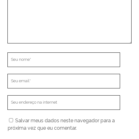
Seu
nome
Seu
email
O
endereço
do
Salvar meus dados neste navegador para a
seu
próxima vez que eu comentar.
site