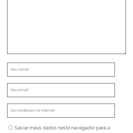
comentário
Seu
nome
Seu
email
O
endereço
do
Salvar meus dados neste navegador para a
seu