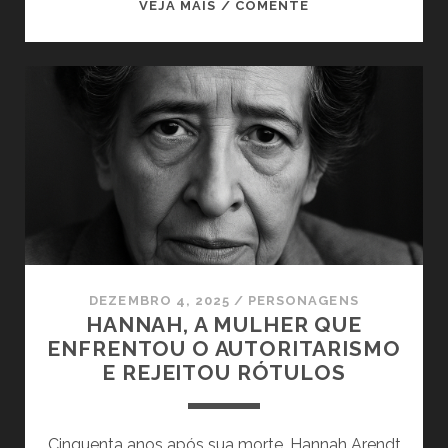
O
VEJA MAIS / COMENTE
HOMEM
DO
ÔNIBUS
203:
EICHMANN,
A
CAÇADA
E
O
JULGAMENTO
DO
SÉCULO
DEZEMBRO 4, 2025
/
PERSONAGENS
HANNAH, A MULHER QUE
ENFRENTOU O AUTORITARISMO
E REJEITOU RÓTULOS
Cinquenta anos após sua morte, Hannah Arendt