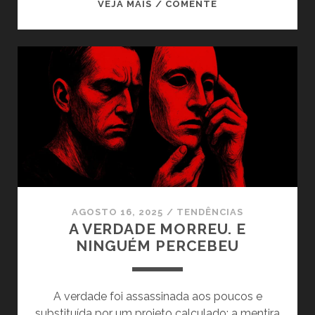
HANNAH,
VEJA MAIS / COMENTE
A
MULHER
QUE
ENFRENTOU
O
AUTORITARISMO
E
REJEITOU
RÓTULOS
AGOSTO 16, 2025
/
TENDÊNCIAS
A VERDADE MORREU. E
NINGUÉM PERCEBEU
A verdade foi assassinada aos poucos e
substituída por um projeto calculado: a mentira