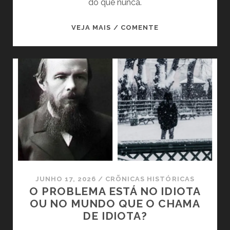
do que nunca.
TONY
VEJA MAIS / COMENTE
JUDT:
O
HISTORIADOR
QUE
VIU
A
TEMPESTADE
CHEGANDO
JUNHO 17, 2026
/
CRÕNICAS HISTÓRICAS
O PROBLEMA ESTÁ NO IDIOTA
OU NO MUNDO QUE O CHAMA
DE IDIOTA?