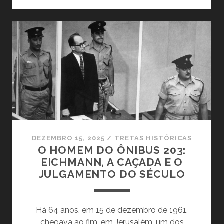
PROBLEMA
ESTÁ
NO
IDIOTA
OU
NO
MUNDO
QUE
O
CHAMA
DE
IDIOTA?
DEZEMBRO 15, 2025
/
TRETAS HISTÓRICAS
O HOMEM DO ÔNIBUS 203:
EICHMANN, A CAÇADA E O
JULGAMENTO DO SÉCULO
Há 64 anos, em 15 de dezembro de 1961,
chegava ao fim, em Jerusalém, um dos