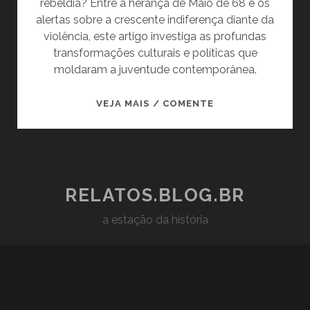
rebeldia? Entre a herança de Maio de 68 e os
alertas sobre a crescente indiferença diante da
violência, este artigo investiga as profundas
transformações culturais e políticas que
moldaram a juventude contemporânea.
DA
VEJA MAIS / COMENTE
REBELDIA
À
REAÇÃO
CONSERVADORA:
A
RELATOS.BLOG.BR
JUVENTUDE
a estação da história
NO
MUNDO
QUE
PERDEU
A
CAPACIDADE