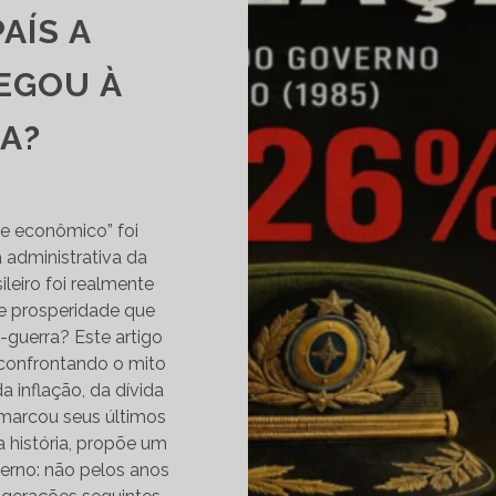
AÍS A
EGOU À
A?
e econômico” foi
 administrativa da
ileiro foi realmente
de prosperidade que
guerra? Este artigo
 confrontando o mito
 inflação, da dívida
 marcou seus últimos
a história, propõe um
verno: não pelos anos