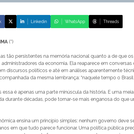
k
Linkedin
WhatsApp
Threads
IMA
(*)
as tão persistentes na memória nacional quanto a de que os 
 administradores da economia. Ela reaparece em conversas d
 em discursos políticos e até em análises aparentemente técn
ompanhada da mesma lembrança: “naquele tempo o Brasil c
s essa é apenas uma parte minúscula da história. E uma mei
da durante décadas, pode tornar-se mais enganosa do que 
onômica ensina um princípio simples: nenhum governo deve se
nos em que tudo parece funcionar. Uma política pública prec