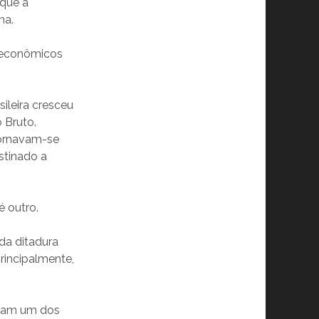
 que a
na.
 econômicos
ileira cresceu
 Bruto.
tornavam-se
stinado a
é outro.
da ditadura
principalmente,
foram um dos