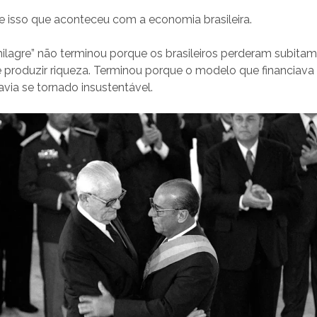
e isso que aconteceu com a economia brasileira.
lagre” não terminou porque os brasileiros perderam subitam
 produzir riqueza. Terminou porque o modelo que financiava
via se tornado insustentável.