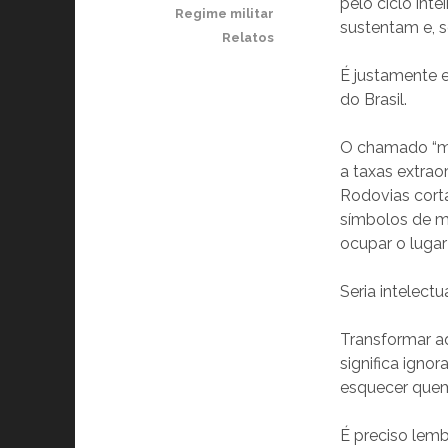
pelo ciclo in
Regime militar
sustentam e, 
Relatos
É justamente 
do Brasil.
O chamado “mil
a taxas extrao
Rodovias corta
símbolos de m
ocupar o lugar
Seria intelect
Transformar a
significa igno
esquecer quem
É preciso lemb