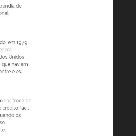
ependia de
onal.
ndo, em 1979,
ederal
ados Unidos
s que haviam
ntre eles.
aior, troca de
crédito fácil
quando os
ase
te.