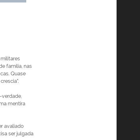
militares
e família, nas
icas. Quase
rescia”.
a-verdade,
uma mentira
r avaliado
isa ser julgada