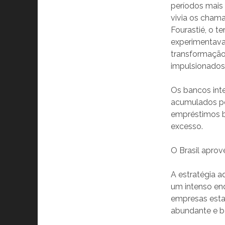
períodos mais
vivia os cham
Fourastié, o t
experimentava 
transformação
impulsionados 
Os bancos int
acumulados pe
empréstimos ba
excesso.
O Brasil aprov
A estratégia a
um intenso en
empresas estat
abundante e b