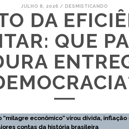
JULHO 8, 2026
/
DESMISTICANDO
TO DA EFICI
ITAR: QUE PA
DURA ENTRE
DEMOCRACIA
 “milagre econômico” virou dívida, inflação
ores contas da história brasileira