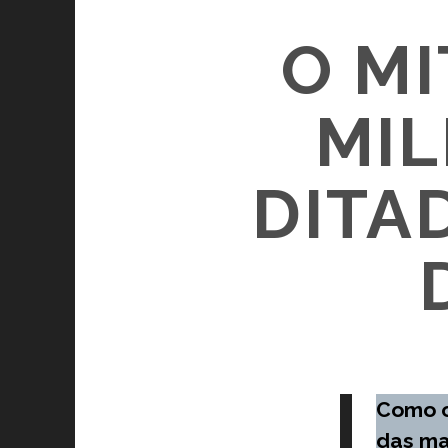
O MI
MIL
DITA
Como o
das mai