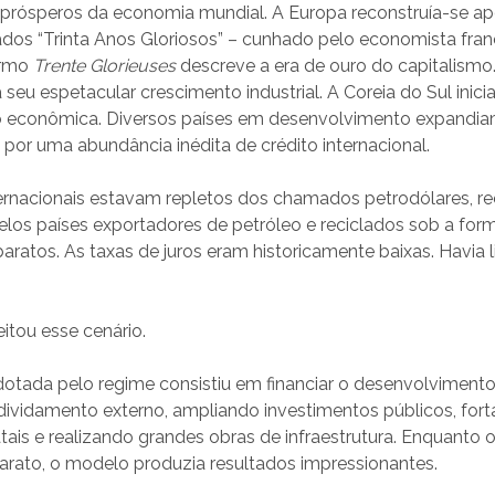
 prósperos da economia mundial. A Europa reconstruía-se ap
ados “Trinta Anos Gloriosos” – cunhado pelo economista fra
ermo
Trente Glorieuses
descreve a era de ouro do capitalismo
seu espetacular crescimento industrial. A Coreia do Sul inici
 econômica. Diversos países em desenvolvimento expandi
por uma abundância inédita de crédito internacional.
ernacionais estavam repletos dos chamados petrodólares, r
los países exportadores de petróleo e reciclados sob a for
ratos. As taxas de juros eram historicamente baixas. Havia 
eitou esse cenário.
dotada pelo regime consistiu em financiar o desenvolviment
dividamento externo, ampliando investimentos públicos, for
ais e realizando grandes obras de infraestrutura. Enquanto o
arato, o modelo produzia resultados impressionantes.