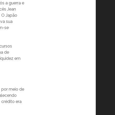
ós a guerra e
ncês Jean
. O Japão
ava sua
am-se
ecursos
ma de
liquidez em
o por meio de
talecendo
 crédito era