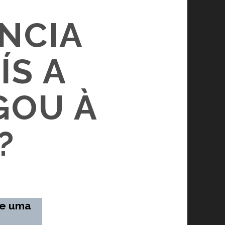
ÊNCIA
ÍS A
GOU À
?
 e uma