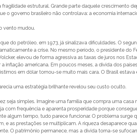
fragilidade estrutural. Grande parte daquele crescimento d
ue o governo brasileiro não controlava: a economia internaci
 o vento mudou.
que do petróleo, em 1973, já sinalizava dificuldades. O segu
amaticamente a crise. No mesmo período, o presidente do F
Volcker, elevou de forma agressiva as taxas de juros nos Est
 a inflação americana. Em poucos meses, a dívida dos paíse
imos em dólar tornou-se muito mais cara. O Brasil estava e
recia uma estratégia brilhante revelou seu custo oculto.
ez seja simples. Imagine uma família que compra uma casa m
ja com frequência e aparenta prosperidade porque consegue 
ante algum tempo, tudo parece funcionar. O problema surge 
m, e as prestações se multiplicam. A riqueza desaparece qu
nte. O patrimônio permanece, mas a dívida torna-se sufocan