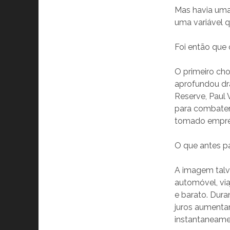
Mas havia uma 
uma variável q
Foi então que
O primeiro cho
aprofundou dr
Reserve, Paul 
para combater
tomado emprést
O que antes pa
A imagem talv
automóvel, via
e barato. Dur
juros aumenta
instantaneame