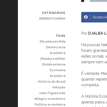
CATEGORIAS
Faceboo
DESMISTICANDO
Por
DJALBA L
TAGS
Década perdida
Há poucas idei
Democracia
foram grandes
brasileira
redes sociais,
Ditadura militar
sempre vem ac
Dívida externa
Economia
É verdade. Ma
brasileira
quando repeti
História do Brasil
completa.
Inflação
João Figueiredo
A História Ec
Milagre econômico
apenas pelos a
Política econômica