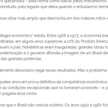
teiro que produz – pela forma como nasce, pelos mecanismos
sobretudo, pelo legado que deixa quando o entusiasmo termi
esse olhar mais amplo que desmonta um dos maiores mitos
agre econômico” existiu. Entre 1968 e 1973, a economia bras
rdinárias, em alguns anos superiores a 10% do Produto Interno
vam o país, hidrelétricas eram inauguradas, grandes obras 
odernização e o governo difundia a imagem de um Brasil de
 das grandes potências.
ualmente desonesto negar esses resultados. Mas o problema 
queles anos em prova definitiva da competência econômica 
rar as condições excepcionais que os tornaram possíveis – e, 
 pagaria essa conta.
rar que o Brasil não crescia sozinho. Os anos 1950 e 1960 