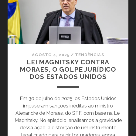
SECRETAS
DE
MICHAEL
TOWNLEY
AGOSTO 4, 2025
/
TENDÊNCIAS
LEI MAGNITSKY CONTRA
MORAES, O GOLPE JURÍDICO
DOS ESTADOS UNIDOS
Em 30 de julho de 2025, os Estados Unidos
impuseram sanções inéditas ao ministro
Alexandre de Moraes, do STF, com base na Lei
Magnitsky. No episódio, analisamos a gravidade
dessa ação: a distorção de um instrumento
legal criado para punir torturadores, agora