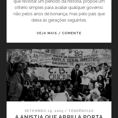
que revisitar um período da história, propõe um
critério simples para avaliar qualquer governo:
não pelos anos de bonança, mas pelo país que
deixa às gerações seguintes.
O
VEJA MAIS / COMENTE
MITO
DA
EFICIÊNCIA
MILITAR:
QUE
PAÍS
A
DITADURA
ENTREGOU
À
DEMOCRACIA?
SETEMBRO 19, 2025
/
TENDÊNCIAS
A ANISTIA QUE ABRIU A PORTA