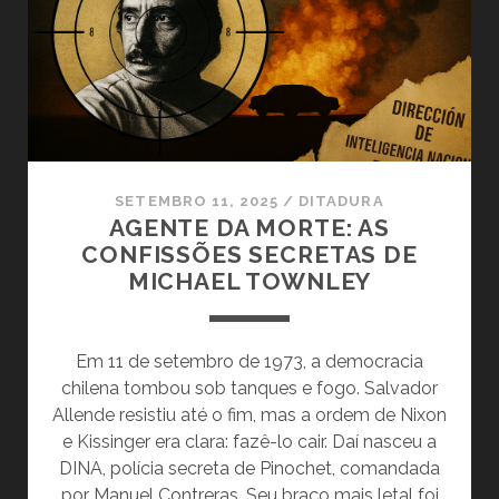
PORTA
PARA
A
DEMOCRACIA.
E
A
QUE
PODE
SETEMBRO 11, 2025
/
DITADURA
FECHÁ-
AGENTE DA MORTE: AS
LA
CONFISSÕES SECRETAS DE
MICHAEL TOWNLEY
Em 11 de setembro de 1973, a democracia
chilena tombou sob tanques e fogo. Salvador
Allende resistiu até o fim, mas a ordem de Nixon
e Kissinger era clara: fazê-lo cair. Daí nasceu a
DINA, polícia secreta de Pinochet, comandada
por Manuel Contreras. Seu braço mais letal foi