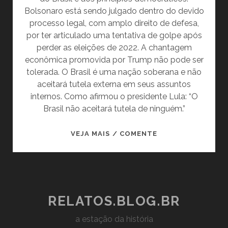
Bolsonaro está sendo julgado dentro do devido
processo legal, com amplo direito de defesa,
por ter articulado uma tentativa de golpe após
perder as eleições de 2022. A chantagem
econômica promovida por Trump não pode ser
tolerada. O Brasil é uma nação soberana e não
aceitará tutela externa em seus assuntos
internos. Como afirmou o presidente Lula: “O
Brasil não aceitará tutela de ninguém.”
TRUMP,
VEJA MAIS / COMENTE
TIRE
SUAS
MÃOS
DO
BRASIL:
RELATOS.BLOG.BR
NOSSA
a estação da história
DEMOCRACIA