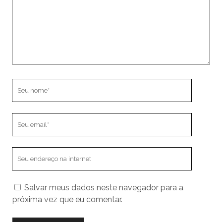
Seu
nome
Seu
email
O
endereço
do
Salvar meus dados neste navegador para a
seu
próxima vez que eu comentar.
site