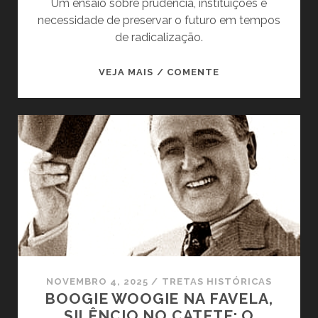
Um ensaio sobre prudência, instituições e
necessidade de preservar o futuro em tempos
de radicalização.
O
VEJA MAIS / COMENTE
QUE
O
ATENDIMENTO
AOS
USUÁRIOS
DE
DROGAS
EM
AMSTERDÃ
TEM
A
VER
NOVEMBRO 4, 2025
/
TRETAS HISTÓRICAS
COM
BOOGIE WOOGIE NA FAVELA,
A
SILÊNCIO NO CATETE: O