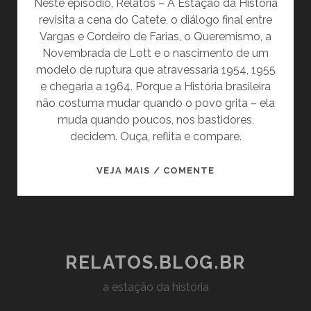
Neste episódio, Relatos – A Estação da História
revisita a cena do Catete, o diálogo final entre
Vargas e Cordeiro de Farias, o Queremismo, a
Novembrada de Lott e o nascimento de um
modelo de ruptura que atravessaria 1954, 1955
e chegaria a 1964. Porque a História brasileira
não costuma mudar quando o povo grita – ela
muda quando poucos, nos bastidores,
decidem. Ouça, reflita e compare.
BOOGIE
VEJA MAIS / COMENTE
WOOGIE
NA
FAVELA,
SILÊNCIO
NO
RELATOS.BLOG.BR
CATETE:
a estação da história
O
BRASIL