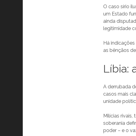
O caso sírio i
um Estado fun
ainda disputado
legitimidade c
Há indicações 
as bênçãos de
Líbia:
A derrubada de
casos mais cla
unidade polític
Milícias rivai
soberania def
poder – e o va