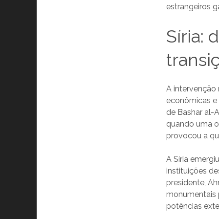
estrangeiros g
Síria:
transi
A intervenção
econômicas e 
de Bashar al-
quando uma of
provocou a qu
A Síria emerg
instituições d
presidente, Ah
monumentais par
potências exte