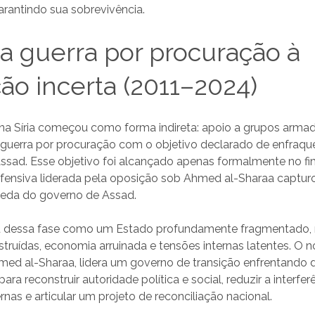
arantindo sua sobrevivência.
 da guerra por procuração à
ção incerta (2011–2024)
 na Síria começou como forma indireta: apoio a grupos arma
guerra por procuração com o objetivo declarado de enfraqu
Assad. Esse objetivo foi alcançado apenas formalmente no fi
ensiva liderada pela oposição sob Ahmed al-Sharaa captu
eda do governo de Assad.
iu dessa fase como um Estado profundamente fragmentado,
estruídas, economia arruinada e tensões internas latentes. O 
med al-Sharaa, lidera um governo de transição enfrentando 
a reconstruir autoridade política e social, reduzir a interfer
rnas e articular um projeto de reconciliação nacional.