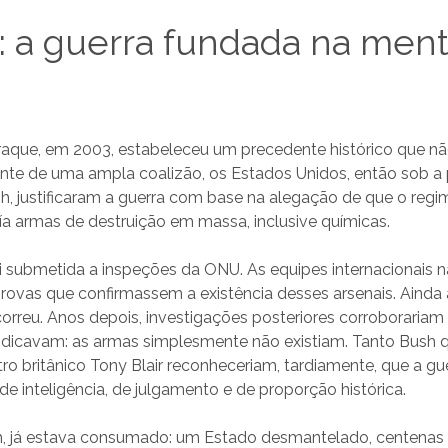
: a guerra fundada na ment
Iraque, em 2003, estabeleceu um precedente histórico que n
ente de uma ampla coalizão, os Estados Unidos, então sob a 
h, justificaram a guerra com base na alegação de que o re
a armas de destruição em massa, inclusive químicas.
i submetida a inspeções da ONU. As equipes internacionais 
ovas que confirmassem a existência desses arsenais. Ainda 
orreu. Anos depois, investigações posteriores corroborariam
indicavam: as armas simplesmente não existiam. Tanto Bush 
tro britânico Tony Blair reconheceriam, tardiamente, que a gu
 de inteligência, de julgamento e de proporção histórica.
, já estava consumado: um Estado desmantelado, centenas 