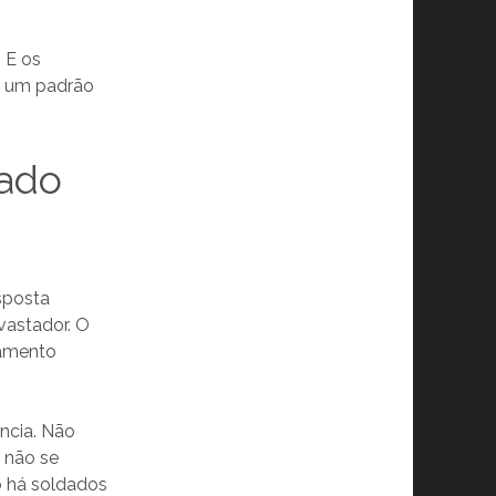
. E os
am um padrão
tado
sposta
vastador. O
iamento
ncia. Não
 não se
o há soldados