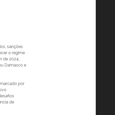
dos, sanções
ecer o regime
m de 2024,
rou Damasco e
 marcado por
novo
desafios
ência de