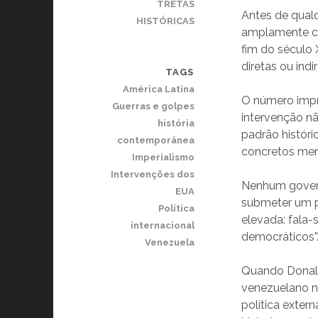
TRETAS
Antes de qual
HISTÓRICAS
amplamente cit
fim do século 
diretas ou ind
TAGS
América Latina
O número impre
Guerras e golpes
intervenção n
história
padrão históri
contemporânea
concretos me
Imperialismo
Intervenções dos
Nenhum govern
EUA
submeter um po
Política
elevada: fala-s
internacional
democráticos”
Venezuela
Quando Donald
venezuelano n
política exter