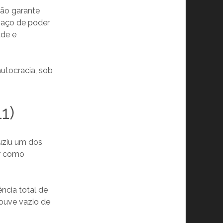
não garante
paço de poder
ade e
utocracia, sob
1)
duziu um dos
ir como
ência total de
ouve vazio de