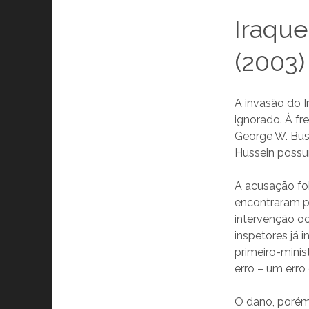
Iraque
(2003)
A invasão do 
ignorado. À fr
George W. Bus
Hussein possuí
A acusação fo
encontraram pr
intervenção oc
inspetores já 
primeiro-minis
erro – um erro
O dano, porém