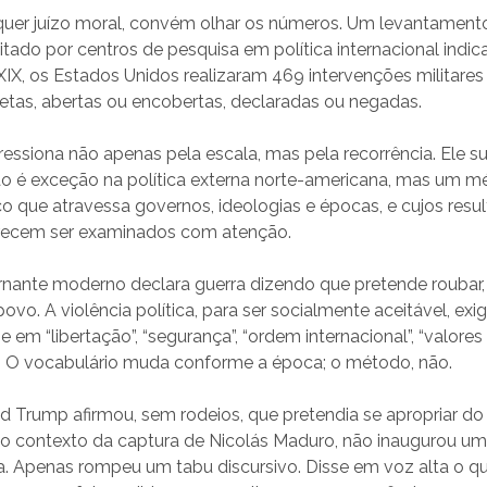
quer juízo moral, convém olhar os números. Um levantamento
ado por centros de pesquisa em política internacional indic
XIX, os Estados Unidos realizaram 469 intervenções militare
iretas, abertas ou encobertas, declaradas ou negadas.
ssiona não apenas pela escala, mas pela recorrência. Ele s
ão é exceção na política externa norte-americana, mas um 
co que atravessa governos, ideologias e épocas, e cujos resu
recem ser examinados com atenção.
ante moderno declara guerra dizendo que pretende roubar, 
vo. A violência política, para ser socialmente aceitável, ex
e em “libertação”, “segurança”, “ordem internacional”, “valores
. O vocabulário muda conforme a época; o método, não.
 Trump afirmou, sem rodeios, que pretendia se apropriar do
o contexto da captura de Nicolás Maduro, não inaugurou u
na. Apenas rompeu um tabu discursivo. Disse em voz alta o qu