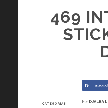
469 I
STIC
Faceboo
Por
DJALBA L
CATEGORIAS