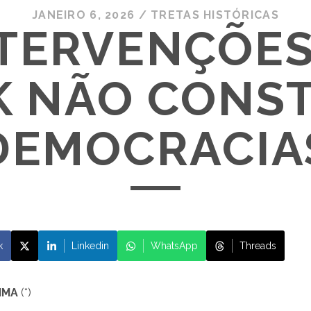
JANEIRO 6, 2026
/
TRETAS HISTÓRICAS
NTERVENÇÕES:
K NÃO CONS
DEMOCRACIA
k
Linkedin
WhatsApp
Threads
IMA
(*)