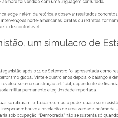
e, sempre foi vendido com uma linguagem camuflada.
rica exige ir além da retórica e observar resultados concretos
 intervenções norte-americanas, diretas ou indiretas, form
ável e desconfortável.
istão, um simulacro de Es
Afeganistão após o 11 de Setembro foi apresentada como re
terrorismo global. Vinte e quatro anos depois, o balanço é de
revelou-se uma construção artificial, dependente de financ
soria militar permanente e legitimidade importada.
as se retiraram, o Talibã retomou o poder quase sem resistê
 inesperado: houve a revelação de uma verdade incômoda –
rania sob ocupação. “Democracia” não se sustenta só quand