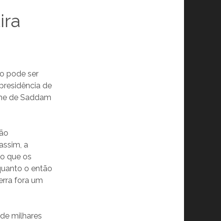
ira
ão pode ser
presidência de
gime de Saddam
não
assim, a
 o que os
quanto o então
erra fora um
de milhares