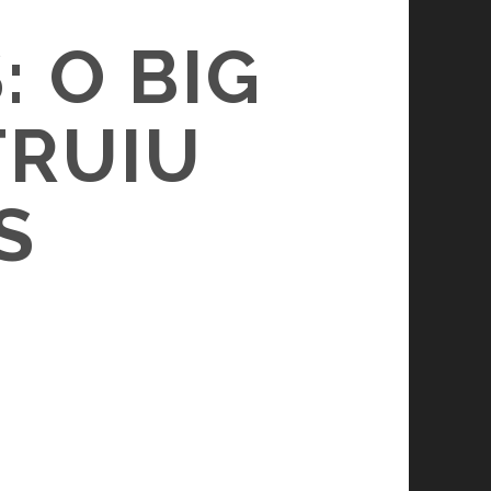
 O BIG
TRUIU
S