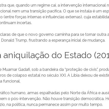
lustra que, quando um regime cai, a intervenção internacional 
cional nem uma transição pacífica. O que se instala é um es
 (entre forças internas e influências externas). cuja estabilid
ontinuam incertas.
claras de que o novo governo caminha para se tornar outra a
 Donald Trump, frustrando a esperança inicial de mudança.
 a aniquilação do Estado (201
 Muamar Gadafi, sob a bandeira da “proteção de civis”, pro
ros de colapso estatal no século XXI. A Líbia deixou de exist
a funcional.
s, tráfico humano, armas espalhadas pelo Norte da África e aus
inem o pós-intervenção. Não houve transição democrática. H
zio, na política, nunca permanece assim por muito tempo.