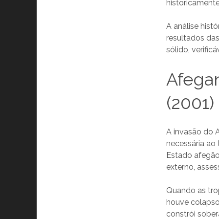
historicament
A análise histó
resultados das
sólido, verific
Afegan
(2001)
A invasão do 
necessária ao 
Estado afegão 
externo, asses
Quando as trop
houve colapso
constrói sobe