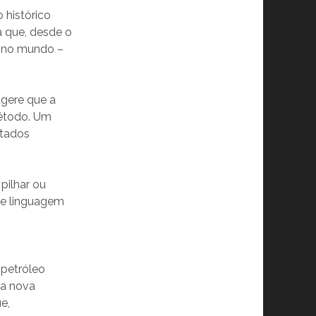
 histórico
a que, desde o
s no mundo –
ugere que a
método. Um
ltados
pilhar ou
ige linguagem
 petróleo
ma nova
e,