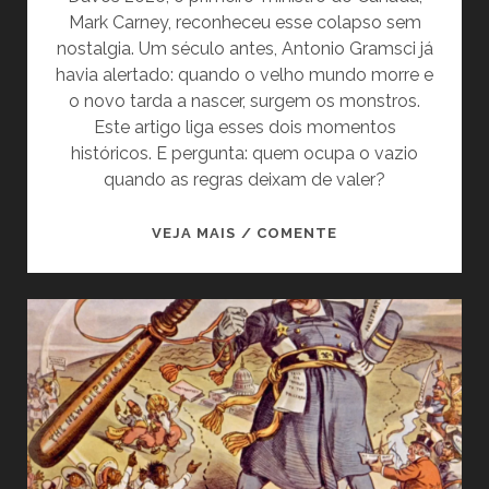
Mark Carney, reconheceu esse colapso sem
nostalgia. Um século antes, Antonio Gramsci já
havia alertado: quando o velho mundo morre e
o novo tarda a nascer, surgem os monstros.
Este artigo liga esses dois momentos
históricos. E pergunta: quem ocupa o vazio
quando as regras deixam de valer?
QUANDO
VEJA MAIS / COMENTE
O
VELHO
MUNDO
AGONIZA:
GRAMSCI,
DAVOS
E
O
RETORNO