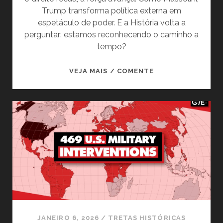
Trump transforma política externa em
espetáculo de poder. E a História volta a
perguntar: estamos reconhecendo o caminho a
tempo?
DO
VEJA MAIS / COMENTE
LEBENSRAUM
AO
VITAL
SPACE:
ESTAMOS
REVIVENDO
OS
CAMINHOS
QUE
LEVARAM
A
HITLER?
JANEIRO 6, 2026
/
TRETAS HISTÓRICAS