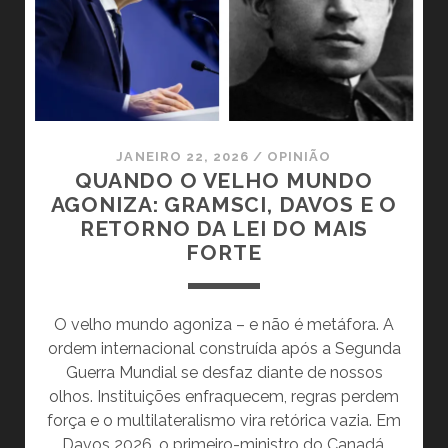
OS
SUBTERRÂNEOS
DO
PODER
JANEIRO 22, 2026
/
OPINIÃO
QUANDO O VELHO MUNDO
AGONIZA: GRAMSCI, DAVOS E O
RETORNO DA LEI DO MAIS
FORTE
O velho mundo agoniza – e não é metáfora. A
ordem internacional construída após a Segunda
Guerra Mundial se desfaz diante de nossos
olhos. Instituições enfraquecem, regras perdem
força e o multilateralismo vira retórica vazia. Em
Davos 2026, o primeiro-ministro do Canadá,