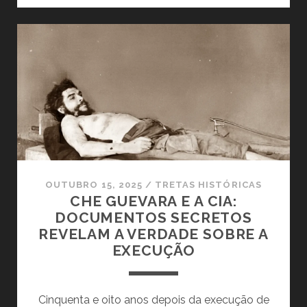
O
BIG
STICK
NÃO
CONSTRUIU
DEMOCRACIAS
OUTUBRO 15, 2025
/
TRETAS HISTÓRICAS
CHE GUEVARA E A CIA:
DOCUMENTOS SECRETOS
REVELAM A VERDADE SOBRE A
EXECUÇÃO
Cinquenta e oito anos depois da execução de