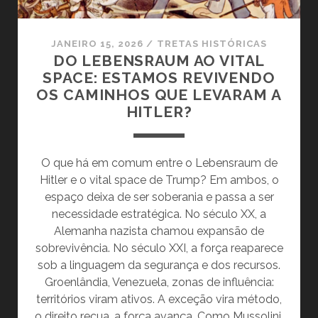
DA
LEI
DO
JANEIRO 15, 2026
/
TRETAS HISTÓRICAS
MAIS
DO LEBENSRAUM AO VITAL
FORTE
SPACE: ESTAMOS REVIVENDO
OS CAMINHOS QUE LEVARAM A
HITLER?
O que há em comum entre o Lebensraum de
Hitler e o vital space de Trump? Em ambos, o
espaço deixa de ser soberania e passa a ser
necessidade estratégica. No século XX, a
Alemanha nazista chamou expansão de
sobrevivência. No século XXI, a força reaparece
sob a linguagem da segurança e dos recursos.
Groenlândia, Venezuela, zonas de influência:
territórios viram ativos. A exceção vira método,
o direito recua, a força avança. Como Mussolini,