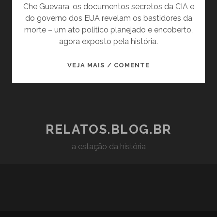
Che Guevara, os documentos secretos da CIA e
do governo dos EUA revelam os bastidores da
morte – um ato político planejado e encoberto,
agora exposto pela história.
CHE
VEJA MAIS / COMENTE
GUEVARA
E
A
CIA:
DOCUMENTOS
RELATOS.BLOG.BR
SECRETOS
a estação da história
REVELAM
A
VERDADE
SOBRE
A
EXECUÇÃO