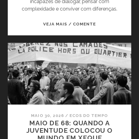
incapazes de dialogar, pensar com
complexidade e conviver com diferenças.
O
VEJA MAIS / COMENTE
COLAPSO
DA
COMPREENSÃO:
MORIN
E
A
CRISE
CIVILIZATÓRIA
DO
SÉCULO
XXI
MAIO 30, 2026
/
ECOS DO TEMPO
MAIO DE 68: QUANDO A
JUVENTUDE COLOCOU O
MUNDO EM XEQUE