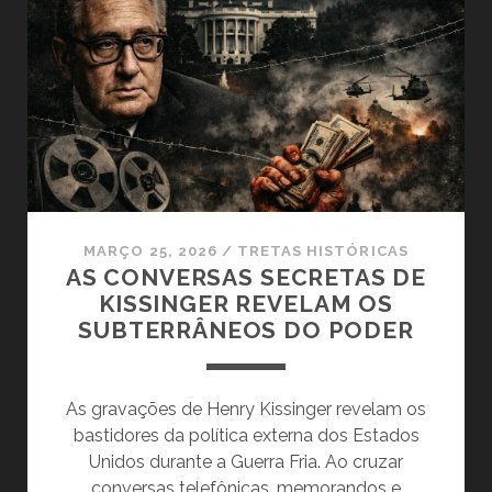
QUANDO
A
JUVENTUDE
COLOCOU
O
MUNDO
EM
XEQUE
MARÇO 25, 2026
/
TRETAS HISTÓRICAS
AS CONVERSAS SECRETAS DE
KISSINGER REVELAM OS
SUBTERRÂNEOS DO PODER
As gravações de Henry Kissinger revelam os
bastidores da política externa dos Estados
Unidos durante a Guerra Fria. Ao cruzar
conversas telefônicas, memorandos e