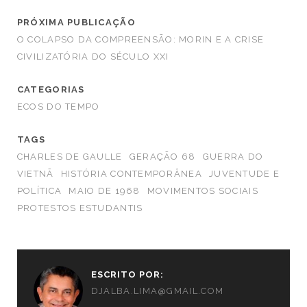
PRÓXIMA PUBLICAÇÃO
O COLAPSO DA COMPREENSÃO: MORIN E A CRISE
CIVILIZATÓRIA DO SÉCULO XXI
CATEGORIAS
ECOS DO TEMPO
TAGS
CHARLES DE GAULLE
GERAÇÃO 68
GUERRA DO
VIETNÃ
HISTÓRIA CONTEMPORÂNEA
JUVENTUDE E
POLÍTICA
MAIO DE 1968
MOVIMENTOS SOCIAIS
PROTESTOS ESTUDANTIS
ESCRITO POR:
DJALBA.LIMA@GMAIL.COM