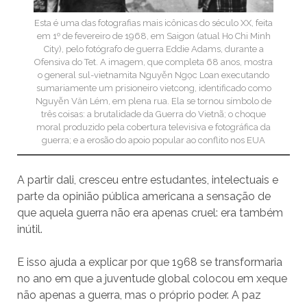
Esta é uma das fotografias mais icônicas do século XX, feita
em 1º de fevereiro de 1968, em Saigon (atual Ho Chi Minh
City), pelo fotógrafo de guerra Eddie Adams, durante a
Ofensiva do Tet. A imagem, que completa 68 anos, mostra
o general sul-vietnamita Nguyễn Ngọc Loan executando
sumariamente um prisioneiro vietcong, identificado como
Nguyễn Văn Lém, em plena rua. Ela se tornou símbolo de
três coisas: a brutalidade da Guerra do Vietnã; o choque
moral produzido pela cobertura televisiva e fotográfica da
guerra; e a erosão do apoio popular ao conflito nos EUA
A partir dali, cresceu entre estudantes, intelectuais e
parte da opinião pública americana a sensação de
que aquela guerra não era apenas cruel: era também
inútil.
E isso ajuda a explicar por que 1968 se transformaria
no ano em que a juventude global colocou em xeque
não apenas a guerra, mas o próprio poder. A paz