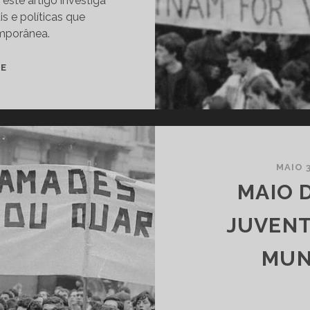
 este artigo investiga
s e políticas que
mporânea.
DA
TE
REBELDIA
À
REAÇÃO
CONSERVADORA:
A
JUVENTUDE
MAIO 3
NO
MAIO 
MUNDO
QUE
JUVEN
PERDEU
A
MUN
CAPACIDADE
DE
SE