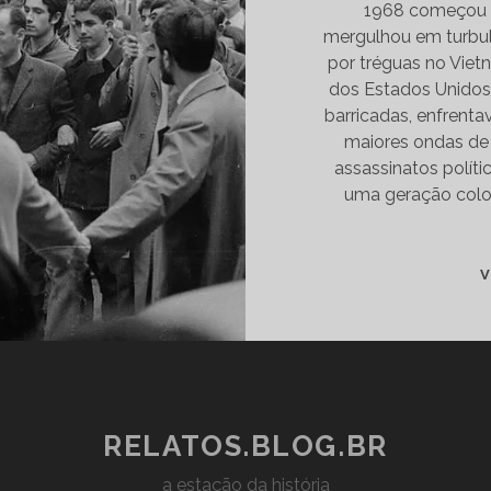
INDIGNAR
1968 começou s
mergulhou em turbul
por tréguas no Vietn
dos Estados Unidos 
barricadas, enfrent
maiores ondas de
assassinatos polític
uma geração coloc
V
RELATOS.BLOG.BR
a estação da história