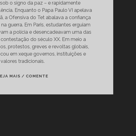
ob o signo da paz – e rapidamente
ência. Enquanto o Papa Paulo VI apelava
ã, a Ofensiva do Tet abalava a confiança
na guerra. Em Paris, estudantes erguiam
avam a polícia e desencadeavam uma das
 contestação do século XX. Em meio a
os, protestos, greves e revoltas globais,
ou em xeque governos, instituições e
valores tradicionais.
MAIO
EJA MAIS / COMENTE
DE
68:
QUANDO
A
JUVENTUDE
COLOCOU
O
MUNDO