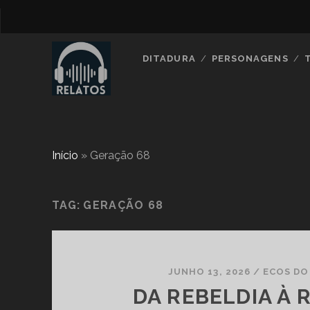
DITADURA
PERSONAGENS
Início
»
Geração 68
TAG:
GERAÇÃO 68
JUNHO 13, 2026
/
ECOS DO
DA REBELDIA À 