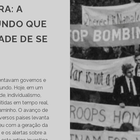
A: A
UNDO QUE
ADE DE SE
R
rentavam governos e
undo. Hoje, em um
e, individualismo,
tidas em tempo real,
caminho. O avanço de
versos países levanta
ceu com a geração da
e os alertas sobre a