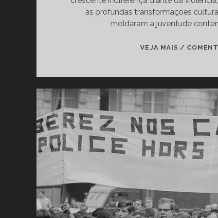
crescente indiferença diante da violência,
as profundas transformações culturai
moldaram a juventude conte
VEJA MAIS / COMEN