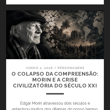
PROBLEMA
ESTÁ
NO
IDIOTA
OU
NO
MUNDO
QUE
O
CHAMA
DE
IDIOTA?
JUNHO 2, 2026
/
PERSONAGENS
O COLAPSO DA COMPREENSÃO:
MORIN E A CRISE
CIVILIZATÓRIA DO SÉCULO XXI
Edgar Morin atravessou dois séculos e
antecipou muitos dos dilemas do nosso tempo.