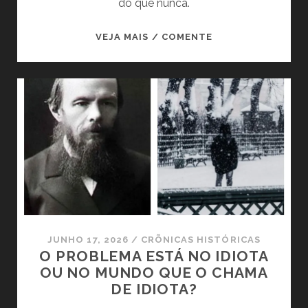
do que nunca.
TONY
VEJA MAIS / COMENTE
JUDT:
O
HISTORIADOR
QUE
VIU
A
TEMPESTADE
CHEGANDO
JUNHO 17, 2026
/
CRÕNICAS HISTÓRICAS
O PROBLEMA ESTÁ NO IDIOTA
OU NO MUNDO QUE O CHAMA
DE IDIOTA?