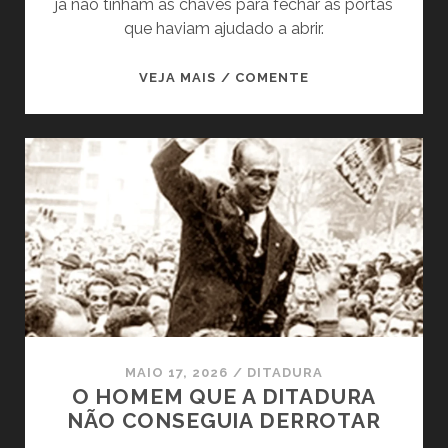
já não tinham as chaves para fechar as portas
que haviam ajudado a abrir.
ABRIRAM
VEJA MAIS / COMENTE
AS
PORTAS
PARA
O
AUTORITARISMO.
PERDERAM
AS
CHAVES
MAIO 17, 2026
/
DITADURA
O HOMEM QUE A DITADURA
NÃO CONSEGUIA DERROTAR